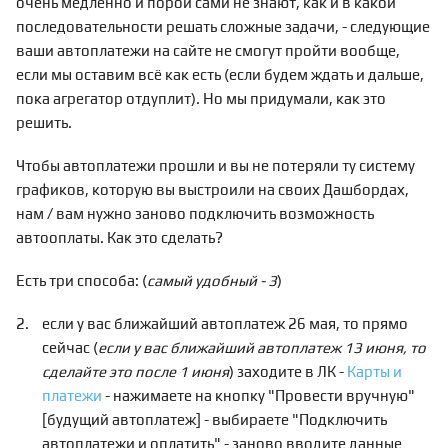
очень медленно и порой сами не знают, как и в какой
последовательности решать сложные задачи, - следующие
ваши автоплатежи на сайте не смогут пройти вообще,
если мы оставим всё как есть (если будем ждать и дальше,
пока агрегатор отдуплит). Но мы придумали, как это
решить.
Чтобы автоплатежи прошли и вы не потеряли ту систему
графиков, которую вы выстроили на своих Дашбордах,
нам / вам нужно заново подключить возможность
автооплаты. Как это сделать?
Есть три способа: (
самый удобный - 3
)
если у вас ближайший автоплатеж 26 мая, то прямо
сейчас (
если у вас ближайший автоплатеж 13 июня, то
сделайте это после 1 июня
) заходите в ЛК -
Карты и
платежи
- нажимаете на кнопку "Провести вручную"
[будущий автоплатеж] - выбираете "Подключить
автоплатежи и оплатить" - заново вводите данные